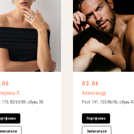
.06
03.06
терина Л.
Александр
: 170, 83/63/89, обувь 38
Рост: 191, 103/86/96, обувь 4
ортфолио
Портфолио
аписаться
Записаться