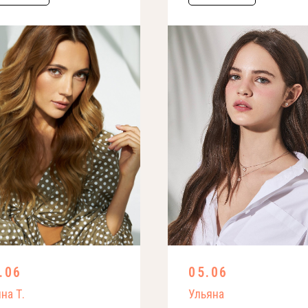
.06
05.06
на Т.
Ульяна