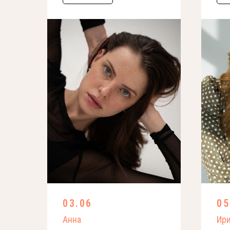
03.06
05
Анна
Ири