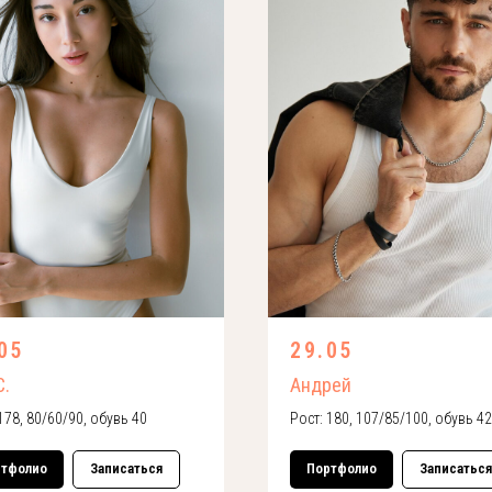
05
29.05
С.
Андрей
178, 80/60/90, обувь 40
Рост: 180, 107/85/100, обувь 42
ртфолио
Записаться
Портфолио
Записаться