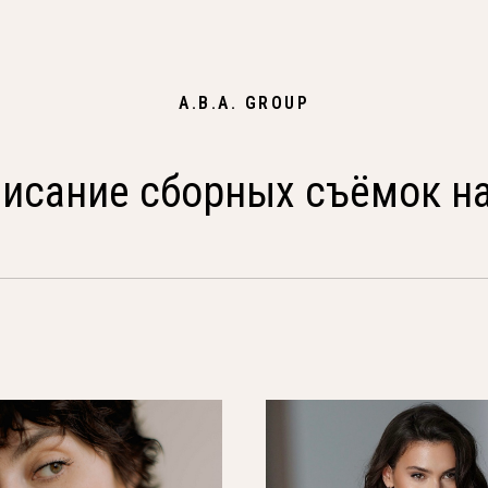
A.B.A. GROUP
исание сборных съёмок н