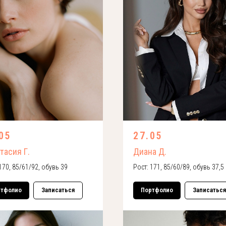
05
27.05
тасия Г.
Диана Д.
170, 85/61/92, обувь 39
Рост: 171, 85/60/89, обувь 37,5
ртфолио
Записаться
Портфолио
Записаться