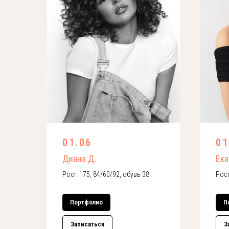
01.06
01
Диана Д.
Ека
Рост: 175, 84/60/92, обувь 38
Рост
Портфолио
П
Записаться
З