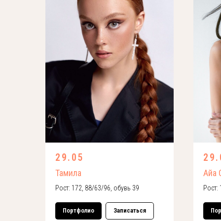
29.05
29.
Тамила
Айа 
Рост: 172, 88/63/96, обувь 39
Рост: 
Портфолио
Записаться
По