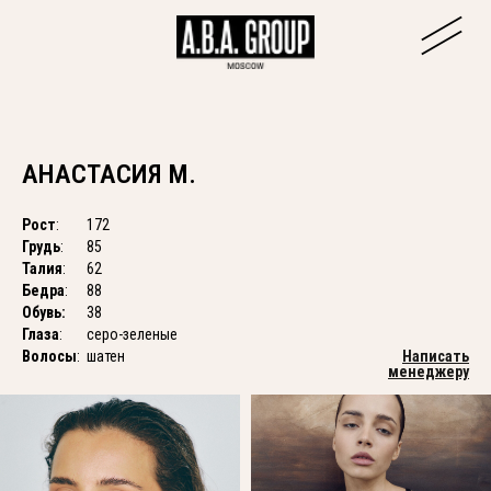
АНАСТАСИЯ М.
Рост
:
172
Грудь
:
85
Талия
:
62
Бедра
:
88
Обувь:
38
Глаза
:
серо-зеленые
Волосы
:
шатен
Написать
менеджеру