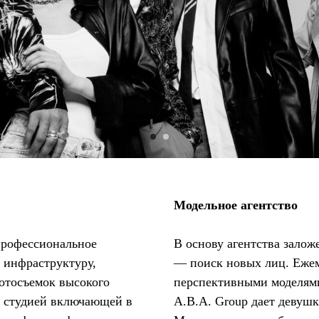
Модельное агентство
профессиональное
В основу агентства зало
 инфраструктуру,
— поиск новых лиц. Ежем
отосъемок высокого
перспективными моделями
н студией включающей в
A.B.A. Group дает девушк